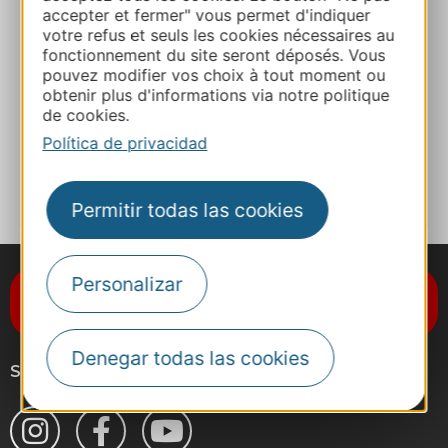
accepter et fermer" vous permet d'indiquer
Les Arts du Vide – Escalade
votre refus et seuls les cookies nécessaires au
12520 AGUESSAC
fonctionnement du site seront déposés. Vous
pouvez modifier vos choix à tout moment ou
obtenir plus d'informations via notre politique
Ruta y acceso
de cookies.
Política de privacidad
A MIS FAVORITOS
Permitir todas las cookies
Personalizar
Suscríbase al boletín de noticias
Destination Occitanie
Denegar todas las cookies
Síganos