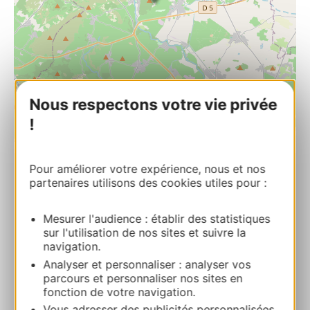
Nous respectons votre vie privée
!
| Map data ©
Leaflet
OpenStreetMap contributors
Pour améliorer votre expérience, nous et nos
partenaires utilisons des cookies utiles pour :
LA FOUNT DEL BOSC
Cap Maurel 11120 ARGELIERS
Mesurer l'audience : établir des statistiques
sur l'utilisation de nos sites et suivre la
Ruta y acceso
navigation.
Analyser et personnaliser : analyser vos
+33 6 27 23 17 95
parcours et personnaliser nos sites en
fonction de votre navigation.
Vous adresser des publicités personnalisées,