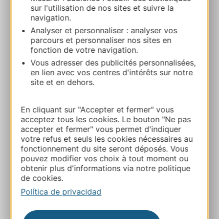
sur l'utilisation de nos sites et suivre la
Horizon – Millau spéléologie
navigation.
6, place Lucien GrégoirePlace Foch 12100
Analyser et personnaliser : analyser vos
MILLAU
parcours et personnaliser nos sites en
fonction de votre navigation.
Ruta y acceso
Vous adresser des publicités personnalisées,
en lien avec vos centres d'intérêts sur notre
site et en dehors.
+33565597860
En cliquant sur "Accepter et fermer" vous
acceptez tous les cookies. Le bouton "Ne pas
+33618937783
accepter et fermer" vous permet d'indiquer
votre refus et seuls les cookies nécessaires au
fonctionnement du site seront déposés. Vous
E-mail
pouvez modifier vos choix à tout moment ou
obtenir plus d'informations via notre politique
de cookies.
Sitio web
Política de privacidad
A MIS FAVORITOS