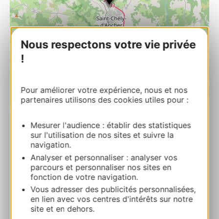
Nous respectons votre vie privée
!
Pour améliorer votre expérience, nous et nos
partenaires utilisons des cookies utiles pour :
| Map data ©
Leaflet
OpenStreetMap contributors
Mesurer l'audience : établir des statistiques
ECURIE D’ARLEQUIN
sur l'utilisation de nos sites et suivre la
navigation.
Route de Saint Flour 48200 SAINT-CHELY-
D’APCHER
Analyser et personnaliser : analyser vos
parcours et personnaliser nos sites en
fonction de votre navigation.
Ruta y acceso
Vous adresser des publicités personnalisées,
en lien avec vos centres d'intérêts sur notre
site et en dehors.
+33 6 81 80 97 34