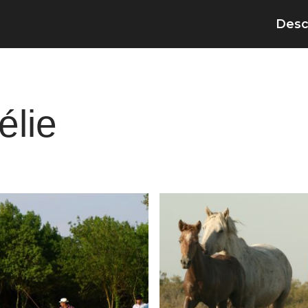
Desc
élie