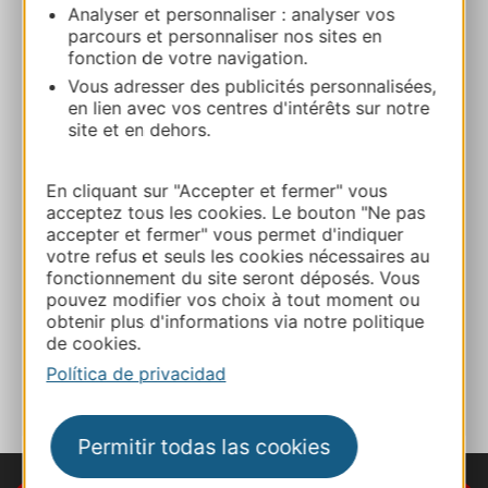
Analyser et personnaliser : analyser vos
Ruta y acceso
parcours et personnaliser nos sites en
fonction de votre navigation.
+33 4 68 20 23 79
Vous adresser des publicités personnalisées,
en lien avec vos centres d'intérêts sur notre
site et en dehors.
E-mail
En cliquant sur "Accepter et fermer" vous
acceptez tous les cookies. Le bouton "Ne pas
Sitio web
accepter et fermer" vous permet d'indiquer
votre refus et seuls les cookies nécessaires au
fonctionnement du site seront déposés. Vous
Facebook
pouvez modifier vos choix à tout moment ou
obtenir plus d'informations via notre politique
de cookies.
A MIS FAVORITOS
Política de privacidad
Permitir todas las cookies