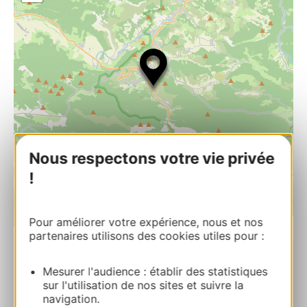
Nous respectons votre vie privée
!
| Map data ©
Pour améliorer votre expérience, nous et nos
Leaflet
OpenStreetMap contributors
partenaires utilisons des cookies utiles pour :
LA FORGE DE QUILLAN
Mesurer l'audience : établir des statistiques
La forgeRoute de Perpignan 11500 QUILLAN
sur l'utilisation de nos sites et suivre la
navigation.