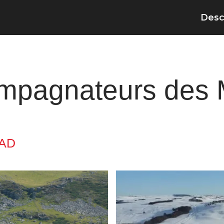
Desc
mpagnateurs des 
DAD