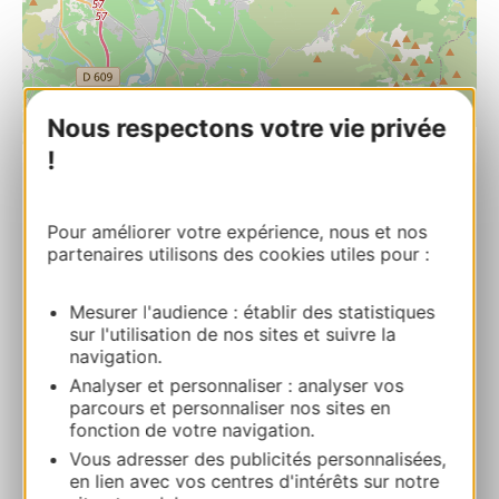
Nous respectons votre vie privée
| Map data ©
Leaflet
OpenStreetMap contributors
!
RESERVA
Pour améliorer votre expérience, nous et nos
partenaires utilisons des cookies utiles pour :
AVENTURE PECHE HERAULT
Mesurer l'audience : établir des statistiques
25 rue Saint Michel 34150 GIGNAC
sur l'utilisation de nos sites et suivre la
navigation.
Ruta y acceso
Analyser et personnaliser : analyser vos
parcours et personnaliser nos sites en
fonction de votre navigation.
+33 4 67 57 47 19
Vous adresser des publicités personnalisées,
en lien avec vos centres d'intérêts sur notre