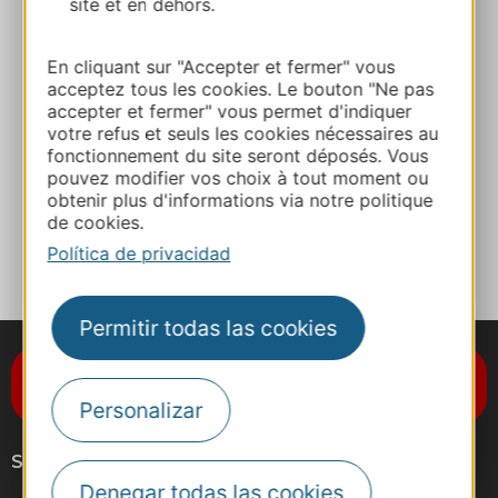
site et en dehors.
+33 6 74 95 13 01
En cliquant sur "Accepter et fermer" vous
E-mail
acceptez tous les cookies. Le bouton "Ne pas
accepter et fermer" vous permet d'indiquer
votre refus et seuls les cookies nécessaires au
fonctionnement du site seront déposés. Vous
Sitio web
pouvez modifier vos choix à tout moment ou
obtenir plus d'informations via notre politique
de cookies.
A MIS FAVORITOS
Política de privacidad
Permitir todas las cookies
Suscríbase al boletín de noticias
Destination Occitanie
Personalizar
Síganos
Denegar todas las cookies