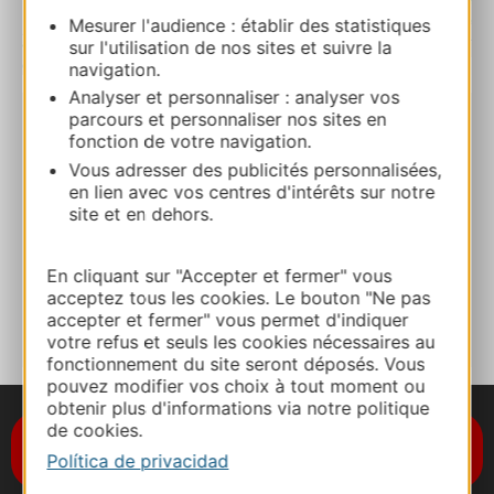
Mesurer l'audience : établir des statistiques
sur l'utilisation de nos sites et suivre la
| Map data ©
navigation.
Leaflet
OpenStreetMap contributors
Analyser et personnaliser : analyser vos
parcours et personnaliser nos sites en
Aire de loisirs intercommunale
fonction de votre navigation.
12350 COMPOLIBAT
Vous adresser des publicités personnalisées,
en lien avec vos centres d'intérêts sur notre
site et en dehors.
Ruta y acceso
En cliquant sur "Accepter et fermer" vous
A MIS FAVORITOS
acceptez tous les cookies. Le bouton "Ne pas
accepter et fermer" vous permet d'indiquer
votre refus et seuls les cookies nécessaires au
fonctionnement du site seront déposés. Vous
pouvez modifier vos choix à tout moment ou
obtenir plus d'informations via notre politique
de cookies.
Suscríbase al boletín de noticias
Destination Occitanie
Política de privacidad