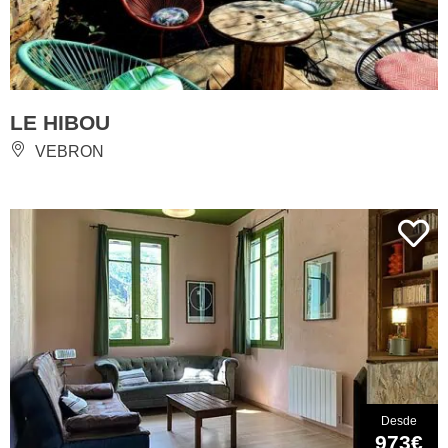
LE HIBOU
VEBRON
Desde
973€