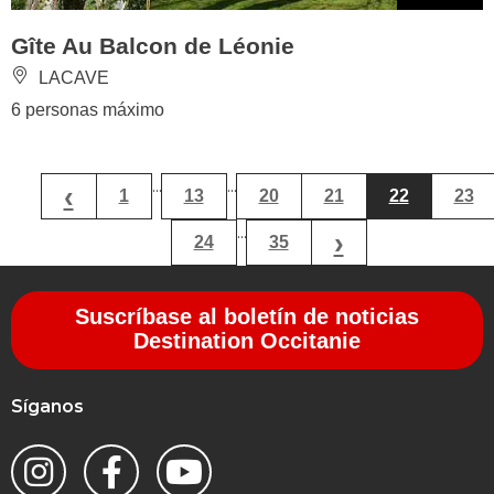
Gîte Au Balcon de Léonie
LACAVE
6 personas máximo
...
...
‹
1
13
20
21
22
23
...
›
24
35
Suscríbase al boletín de noticias
Destination Occitanie
Síganos