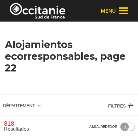
Panel de gestión de cookies
MENÚ
Alojamientos
ecorresponsables, page
22
DÉPARTEMENT
FILTRES
818
A MI ALREDEDOR
Resultados