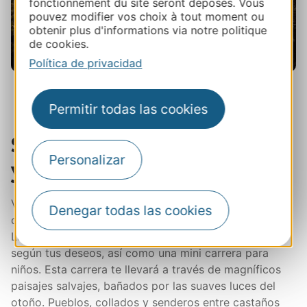
fonctionnement du site seront déposés. Vous
pouvez modifier vos choix à tout moment ou
obtenir plus d'informations via notre politique
de cookies.
Política de privacidad
© Trail Festival des Templiers
Permitir todas las cookies
Sud Aveyron, entre valle
Personalizar
y meseta de Larzac
Ven a descubrir el
Festival des Hospitaliers
. Una
Denegar todas las cookies
carrera entre el valle de Dourbie y la meseta de
Larzac que ofrece 3 carreras de 14 a 75 kilómetros
según tus deseos, así como una mini carrera para
niños. Esta carrera te llevará a través de magníficos
paisajes salvajes, bañados por las suaves luces del
otoño. Pueblos, collados y senderos entre castaños