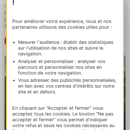
!
zapatos, los Templiers también es una feria donde
puedes probar las últimas novedades de los
proveedores de equipo y conocer otros destinos de
Pour améliorer votre expérience, nous et nos
trail en Occitania.
partenaires utilisons des cookies utiles pour :
Festival des templiers
Mesurer l'audience : établir des statistiques
sur l'utilisation de nos sites et suivre la
navigation.
Analyser et personnaliser : analyser vos
parcours et personnaliser nos sites en
fonction de votre navigation.
Vous adresser des publicités personnalisées,
en lien avec vos centres d'intérêts sur notre
site et en dehors.
En cliquant sur "Accepter et fermer" vous
acceptez tous les cookies. Le bouton "Ne pas
accepter et fermer" vous permet d'indiquer
votre refus et seuls les cookies nécessaires au