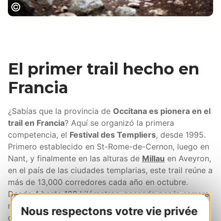
Trail en Occitania © D.Marcu
El primer trail hecho en
Francia
¿Sabías que la provincia de
Occitana es pionera en el
trail en Francia
? Aquí se organizó la primera
competencia, el
Festival des Templiers
, desde 1995.
Primero establecido en St-Rome-de-Cernon, luego en
Nant, y finalmente en las alturas de
Millau
en Aveyron,
en el país de las ciudades templarias, este trail reúne a
más de 13,000 corredores cada año en octubre.
Desde 4 hasta 108 kilómetros, pasando por la carrera
reina, el "Grand Trail des Templiers" (80 km), ¡seguro
Nous respectons votre vie privée
que encontrarás algo a tu medida! Y hablando de