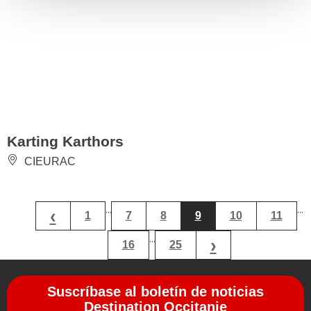
Karting Karthors
CIEURAC
...
...
‹
1
7
8
9
10
11
...
›
16
25
Suscríbase al boletín de noticias
Destination Occitanie