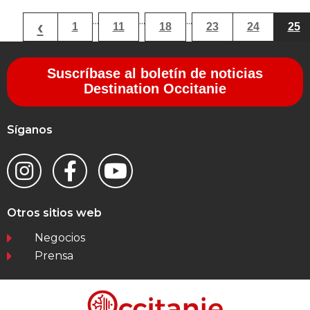
...
...
...
‹
1
11
18
23
24
25
Suscríbase al boletín de noticias
Destination Occitanie
Síganos
Otros sitios web
Negocios
Prensa