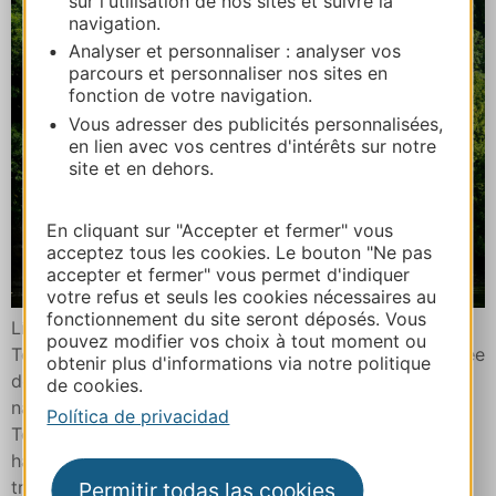
sur l'utilisation de nos sites et suivre la
navigation.
Analyser et personnaliser : analyser vos
parcours et personnaliser nos sites en
fonction de votre navigation.
Vous adresser des publicités personnalisées,
en lien avec vos centres d'intérêts sur notre
site et en dehors.
En cliquant sur "Accepter et fermer" vous
acceptez tous les cookies. Le bouton "Ne pas
accepter et fermer" vous permet d'indiquer
votre refus et seuls les cookies nécessaires au
fonctionnement du site seront déposés. Vous
Línea Lot y Dordoña Toulouse – Brive
pouvez modifier vos choix à tout moment ou
ToulouseMontaubanCaussadeCahorsSouillacBrive Vallée
obtenir plus d'informations via notre politique
de la Dordogne Un recorrido que es una evasión por la
de cookies.
naturaleza ¡Adiós a las animadas calles y plazas de
Política de privacidad
Toulouse! El tren te espera para llevarte poco a poco
hacia unos horizontes vestidos de verde y hasta la
tranquilidad de Corrèze. Según vas avanzando, el […]
Permitir todas las cookies