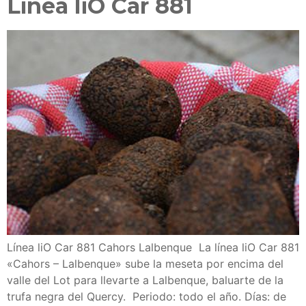
Línea liO Car 881
Línea liO Car 881 Cahors Lalbenque La línea liO Car 881
«Cahors – Lalbenque» sube la meseta por encima del
valle del Lot para llevarte a Lalbenque, baluarte de la
trufa negra del Quercy. Periodo: todo el año. Días: de