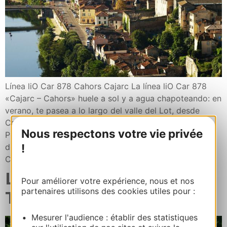
Línea liO Car 878 Cahors Cajarc La línea liO Car 878
«Cajarc – Cahors» huele a sol y a agua chapoteando: en
verano, te pasea a lo largo del valle del Lot, desde
Cahors a Cajarc, pasando por Saint-Cirq-Lapopie .
Nous respectons votre vie privée
Periodo: verano, en julio/agosto. Días: de lunes a
!
domingo, festivos incluidos. Punto de salida desde
Cahors: […]
Línea Lot y Dordoña,
Pour améliorer votre expérience, nous et nos
partenaires utilisons des cookies utiles pour :
Toulouse – Brive
Mesurer l'audience : établir des statistiques