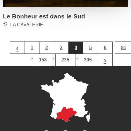
Le Bonheur est dans le Sud
LA CAVALERIE
...
‹
1
2
3
4
5
6
81
...
...
...
›
158
235
305