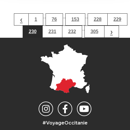
...
...
...
‹
1
76
153
228
229
...
›
230
231
232
305
#VoyageOccitanie