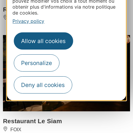
pouvez modifier vos choix à tout moment ou
obtenir plus d'informations via notre politique
Restaurant Le Comptoir Joa casino
de cookies.
AX-LES-THERMES
Privacy policy
Allow all cookies
Personalize
Deny all cookies
Restaurant Le Siam
FOIX