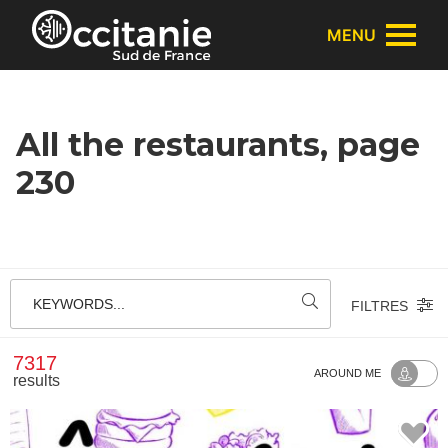
Cookies management panel
MENU
All the restaurants, page
230
KEYWORDS...
FILTRES
7317
AROUND ME
results