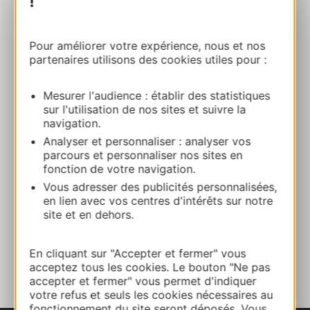
!
Route & access
Pour améliorer votre expérience, nous et nos
partenaires utilisons des cookies utiles pour :
04 66 61 98 25
Mesurer l'audience : établir des statistiques
sur l'utilisation de nos sites et suivre la
06 38 17 46 64
navigation.
Analyser et personnaliser : analyser vos
parcours et personnaliser nos sites en
E-mail
fonction de votre navigation.
Vous adresser des publicités personnalisées,
en lien avec vos centres d'intérêts sur notre
Facebook
site et en dehors.
ADD TO FAVORITES
En cliquant sur "Accepter et fermer" vous
acceptez tous les cookies. Le bouton "Ne pas
accepter et fermer" vous permet d'indiquer
votre refus et seuls les cookies nécessaires au
fonctionnement du site seront déposés. Vous