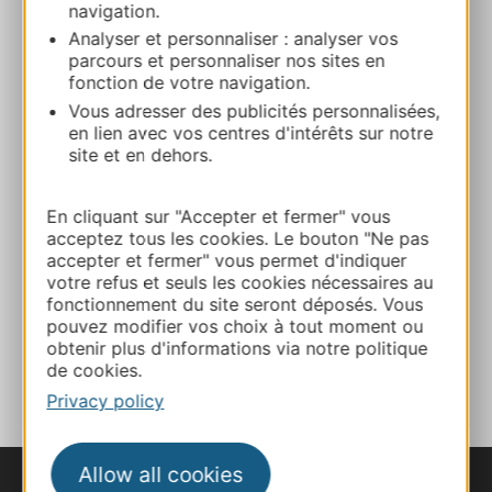
Route & access
navigation.
Analyser et personnaliser : analyser vos
parcours et personnaliser nos sites en
04 66 63 91 37
fonction de votre navigation.
Vous adresser des publicités personnalisées,
en lien avec vos centres d'intérêts sur notre
E-mail
site et en dehors.
Website
En cliquant sur "Accepter et fermer" vous
acceptez tous les cookies. Le bouton "Ne pas
accepter et fermer" vous permet d'indiquer
votre refus et seuls les cookies nécessaires au
Facebook
fonctionnement du site seront déposés. Vous
pouvez modifier vos choix à tout moment ou
obtenir plus d'informations via notre politique
ADD TO FAVORITES
de cookies.
Privacy policy
Allow all cookies