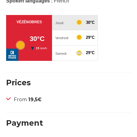
Spoken languages :
French
Prices
From
19,5€
Payment