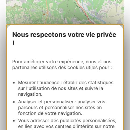
Nous respectons votre vie privée
| Map data ©
Leaflet
OpenStreetMap contributors
!
Les Cinq B
Pour améliorer votre expérience, nous et nos
147 route de Ners 30360 VEZENOBRES
partenaires utilisons des cookies utiles pour :
Route & access
Mesurer l'audience : établir des statistiques
sur l'utilisation de nos sites et suivre la
navigation.
04 66 83 59 13
Analyser et personnaliser : analyser vos
parcours et personnaliser nos sites en
fonction de votre navigation.
E-mail
Vous adresser des publicités personnalisées,
en lien avec vos centres d'intérêts sur notre