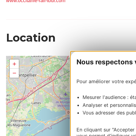
www.occitanie-rail-tour.com
Location
Nous respectons vo
+
−
Pour améliorer votre expér
Mesurer l'audience : éta
Analyser et personnalis
Vous adresser des publi
En cliquant sur "Accepter
vous permet d'indiquer vo