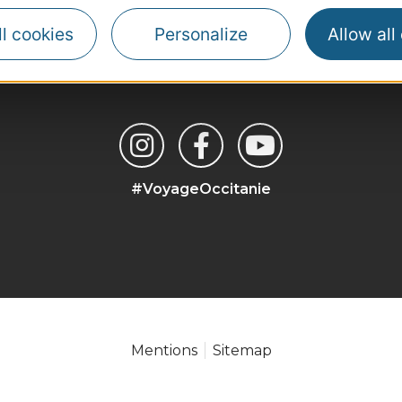
l cookies
Personalize
Allow all
#VoyageOccitanie
Mentions
Sitemap