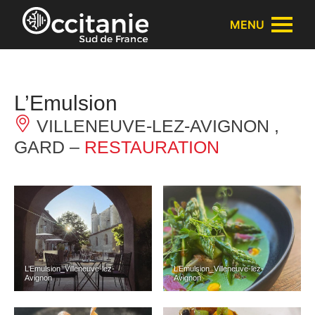
Cookies management panel
MENU
L’Emulsion
VILLENEUVE-LEZ-AVIGNON ,
GARD –
RESTAURATION
L’Emulsion_Villeneuve-lez-
L’Emulsion_Villeneuve-lez-
Avignon
Avignon