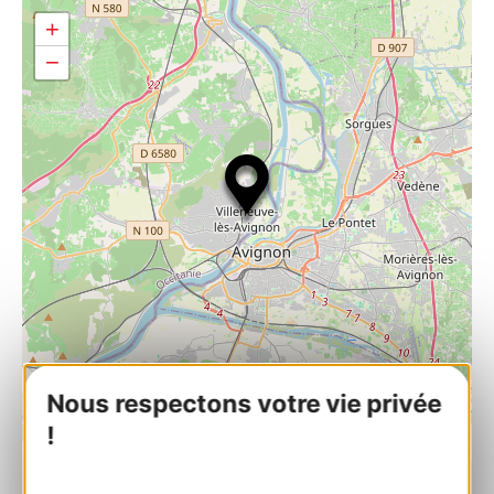
+
−
Nous respectons votre vie privée
!
| Map data ©
Leaflet
OpenStreetMap contributors