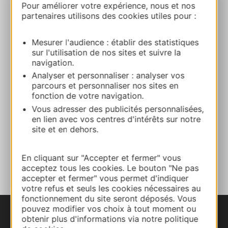
L’Emulsion
Pour améliorer votre expérience, nous et nos
partenaires utilisons des cookies utiles pour :
1 rue de l’Hôpital 30400 VILLENEUVE-LEZ-
AVIGNON
Mesurer l'audience : établir des statistiques
sur l'utilisation de nos sites et suivre la
Route & access
navigation.
Analyser et personnaliser : analyser vos
parcours et personnaliser nos sites en
04 90 02 05 39
fonction de votre navigation.
Vous adresser des publicités personnalisées,
en lien avec vos centres d'intérêts sur notre
Facebook
site et en dehors.
ADD TO FAVORITES
En cliquant sur "Accepter et fermer" vous
acceptez tous les cookies. Le bouton "Ne pas
accepter et fermer" vous permet d'indiquer
votre refus et seuls les cookies nécessaires au
fonctionnement du site seront déposés. Vous
pouvez modifier vos choix à tout moment ou
obtenir plus d'informations via notre politique