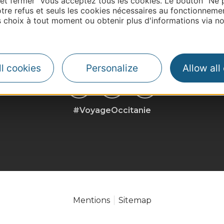
 et fermer" vous acceptez tous les cookies. Le bouton "Ne 
| Map data ©
Leaflet
OpenStreetMap contributors
tre refus et seuls les cookies nécessaires au fonctionneme
choix à tout moment ou obtenir plus d'informations via not
l cookies
Personalize
Allow all
#VoyageOccitanie
Mentions
Sitemap