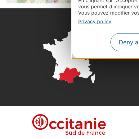
En cliquant sur "Accepter
vous permet d'indiquer vo
Vous pouvez modifier vos 
Privacy policy
Deny al