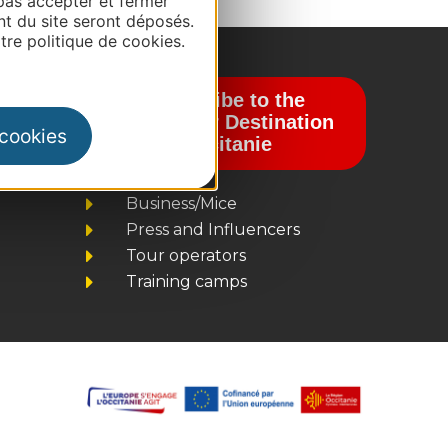
pas accepter et fermer"
nt du site seront déposés.
re politique de cookies.
Subscribe to the
newsletter Destination
 cookies
Occitanie
Business/Mice
Press and Influencers
Tour operators
Training camps