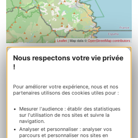
| Map data ©
Leaflet
OpenStreetMap contributors
Nous respectons votre vie privée
L’ARCHIPEL
!
6, quai de la République 66660 PORT-
VENDRES
Pour améliorer votre expérience, nous et nos
Route & access
partenaires utilisons des cookies utiles pour :
Mesurer l'audience : établir des statistiques
+33 4 68 82 23 26
sur l'utilisation de nos sites et suivre la
navigation.
Analyser et personnaliser : analyser vos
Website
parcours et personnaliser nos sites en