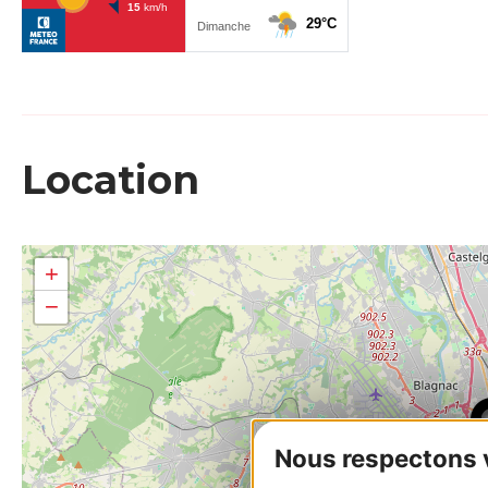
Location
+
−
Nous respectons vo