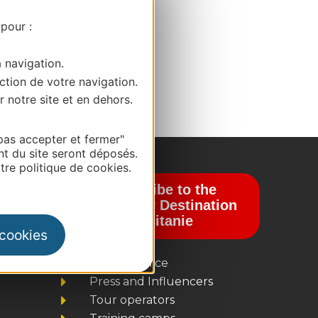
 pour :
a navigation.
ction de votre navigation.
r notre site et en dehors.
pas accepter et fermer"
nt du site seront déposés.
re politique de cookies.
Subscribe to the
newsletter Destination
Occitanie
 cookies
Business/Mice
Press and Influencers
Tour operators