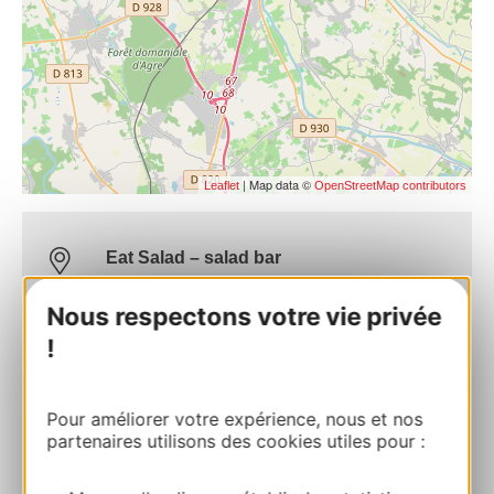
| Map data ©
Leaflet
OpenStreetMap contributors
Eat Salad – salad bar
Eat Salad – bar à salades525 Avenue
d’IrlandeZone Commerciale Albasud 82000
Nous respectons votre vie privée
MONTAUBAN
!
Route & access
Pour améliorer votre expérience, nous et nos
partenaires utilisons des cookies utiles pour :
05 63 93 30 28