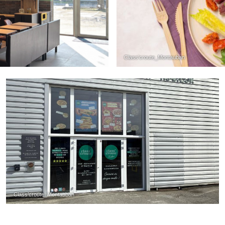
Class’croute_Montauban
Class’croute_Montauban