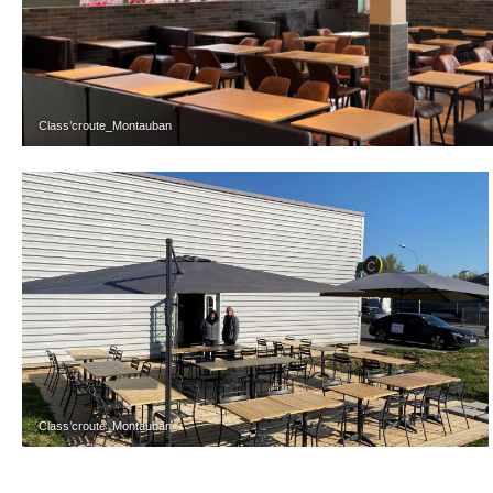
Class’croute_Montauban
Class’croute_Montauban