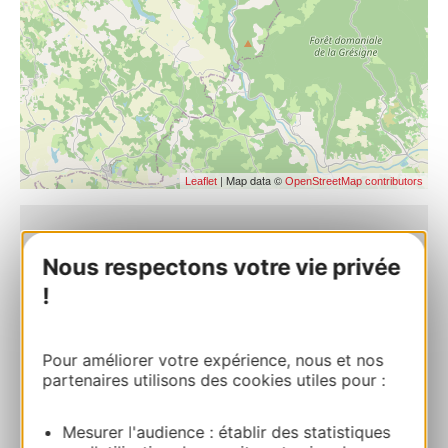
| Map data ©
Leaflet
OpenStreetMap contributors
Chez Pigassou
Nous respectons votre vie privée
8 rue de l’hôpital 82800 BRUNIQUEL
!
Route & access
Pour améliorer votre expérience, nous et nos
partenaires utilisons des cookies utiles pour :
07 89 06 15 03
Mesurer l'audience : établir des statistiques
E-mail