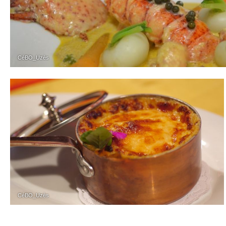
CéBO_Uzès
CéBO_Uzès