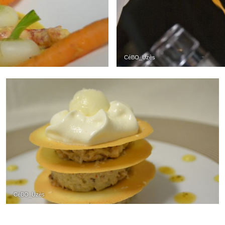
CéBO_Uzès
CéBO_Uzès