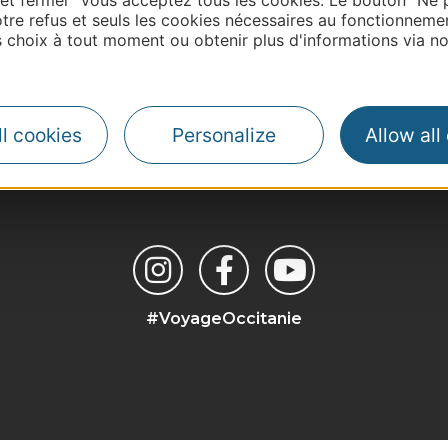
tre refus et seuls les cookies nécessaires au fonctionneme
choix à tout moment ou obtenir plus d'informations via not
| Map data ©
Leaflet
OpenStreetMap contributors
l cookies
Personalize
Allow all
#VoyageOccitanie