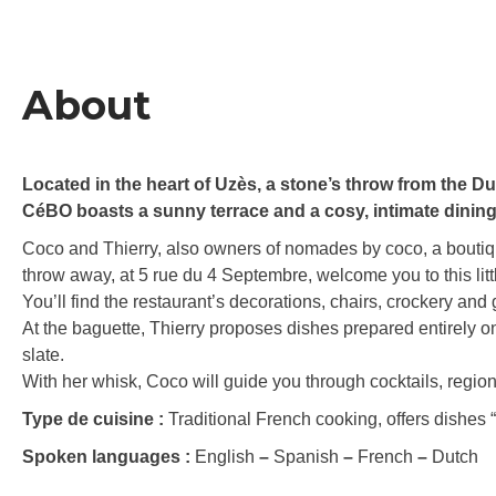
About
Located in the heart of Uzès, a stone’s throw from the D
CéBO boasts a sunny terrace and a cosy, intimate dinin
Coco and Thierry, also owners of nomades by coco, a boutique
throw away, at 5 rue du 4 Septembre, welcome you to this littl
You’ll find the restaurant’s decorations, chairs, crockery and 
At the baguette, Thierry proposes dishes prepared entirely o
slate.
With her whisk, Coco will guide you through cocktails, regio
Type de cuisine :
Traditional French cooking, offers dishe
Spoken languages :
English
–
Spanish
–
French
–
Dutch