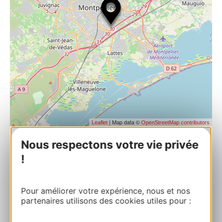
| Map data ©
Leaflet
OpenStreetMap contributors
Nous respectons votre vie privée
GYMNASE HENRI FERRARI
!
419 Avenue du Docteur Jacques Fourcade
34070 MONTPELLIER
Pour améliorer votre expérience, nous et nos
partenaires utilisons des cookies utiles pour :
Route & access