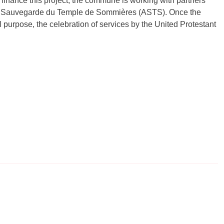
o finance this project, the commune is working with partners
de Sauvegarde du Temple de Sommières (ASTS). Once the
l purpose, the celebration of services by the United Protestant