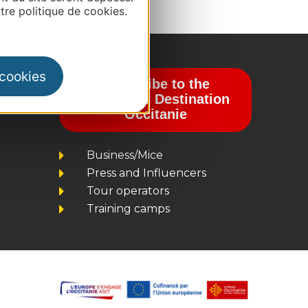
re politique de cookies.
 cookies
Subscribe to the
newsletter Destination
Occitanie
Business/Mice
Press and Influencers
Tour operators
Training camps