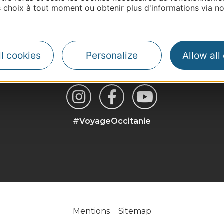
choix à tout moment ou obtenir plus d'informations via not
| Map data ©
Leaflet
OpenStreetMap contributors
l cookies
Personalize
Allow all
#VoyageOccitanie
Mentions
Sitemap