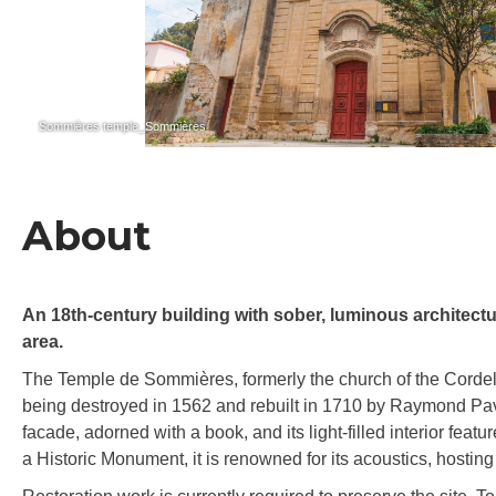
Sommières temple_Sommières
About
An 18th-century building with sober, luminous architecture
area.
The Temple de Sommières, formerly the church of the Cordelie
being destroyed in 1562 and rebuilt in 1710 by Raymond Pavé
facade, adorned with a book, and its light-filled interior fea
a Historic Monument, it is renowned for its acoustics, hostin