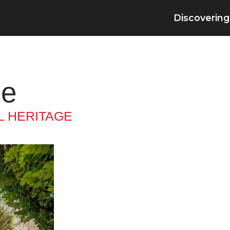
Discovering
le
L HERITAGE