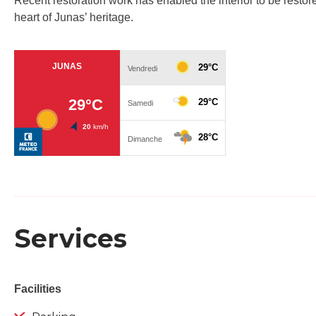
Recent restoration work has enabled the interior to be resto
heart of Junas’ heritage.
Services
Facilities