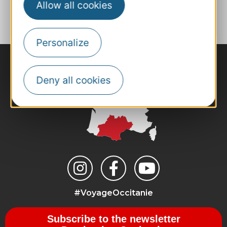
ADD TO FAVORITES
Allow all cookies
Personalize
Deny all cookies
#VoyageOccitanie
Subscribe to the newsletter