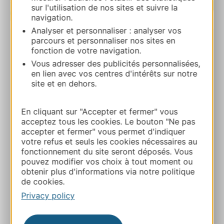
sur l'utilisation de nos sites et suivre la
| Map data ©
navigation.
Leaflet
OpenStreetMap contributors
Analyser et personnaliser : analyser vos
parcours et personnaliser nos sites en
Ste Eulalie d’Olt, village classé parmi les
fonction de votre navigation.
Plus Beaux Villages de France en Aveyron
Vous adresser des publicités personnalisées,
en lien avec vos centres d'intérêts sur notre
12130 SAINTE-EULALIE-D’OLT
site et en dehors.
Route & access
En cliquant sur "Accepter et fermer" vous
acceptez tous les cookies. Le bouton "Ne pas
+33565478268
accepter et fermer" vous permet d'indiquer
votre refus et seuls les cookies nécessaires au
fonctionnement du site seront déposés. Vous
pouvez modifier vos choix à tout moment ou
E-mail
obtenir plus d'informations via notre politique
de cookies.
Website
Privacy policy