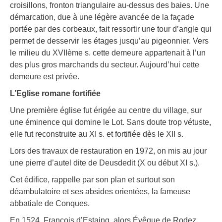
croisillons, fronton triangulaire au-dessus des baies. Une
démarcation, due à une légère avancée de la façade
portée par des corbeaux, fait ressortir une tour d’angle qui
permet de desservir les étages jusqu’au pigeonnier. Vers
le milieu du XVIIème s. cette demeure appartenait à l’un
des plus gros marchands du secteur. Aujourd’hui cette
demeure est privée.
L’Eglise romane fortifiée
Une première église fut érigée au centre du village, sur
une éminence qui domine le Lot. Sans doute trop vétuste,
elle fut reconstruite au XI s. et fortifiée dès le XII s.
Lors des travaux de restauration en 1972, on mis au jour
une pierre d’autel dite de Deusdedit (X ou début XI s.).
Cet édifice, rappelle par son plan et surtout son
déambulatoire et ses absides orientées, la fameuse
abbatiale de Conques.
En 1524, François d’Estaing, alors Évêque de Rodez,