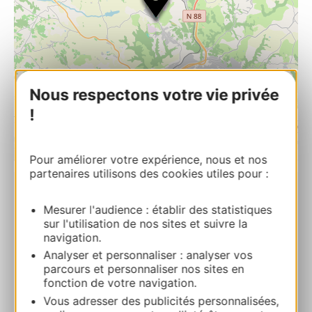
Nous respectons votre vie privée
!
| Map data ©
Leaflet
OpenStreetMap contributors
Pour améliorer votre expérience, nous et nos
partenaires utilisons des cookies utiles pour :
Musée-Mine Départemental
Mesurer l'audience : établir des statistiques
20 Avenue St Sernin 81130 CAGNAC-LES-
sur l'utilisation de nos sites et suivre la
MINES
navigation.
Analyser et personnaliser : analyser vos
parcours et personnaliser nos sites en
Route & access
fonction de votre navigation.
Vous adresser des publicités personnalisées,