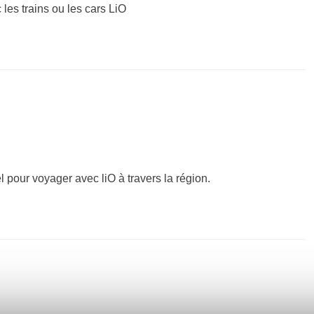
 les trains ou les cars LiO
el pour voyager avec liO à travers la région.