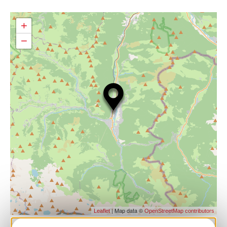
+
−
| Map data ©
Leaflet
OpenStreetMap contributors