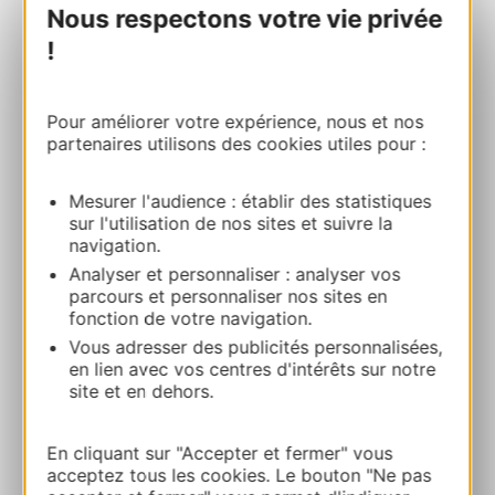
Nous respectons votre vie privée
MUSEE DE L’AERONAUTIQUE LEON
!
ELISSALDE
Rue Albert CamusAérodrome 31110
BAGNERES-DE-LUCHON
Pour améliorer votre expérience, nous et nos
partenaires utilisons des cookies utiles pour :
Route & access
Mesurer l'audience : établir des statistiques
sur l'utilisation de nos sites et suivre la
06 60 62 91 36
navigation.
Analyser et personnaliser : analyser vos
parcours et personnaliser nos sites en
E-mail
fonction de votre navigation.
Vous adresser des publicités personnalisées,
en lien avec vos centres d'intérêts sur notre
Facebook
site et en dehors.
En cliquant sur "Accepter et fermer" vous
ADD TO FAVORITES
acceptez tous les cookies. Le bouton "Ne pas