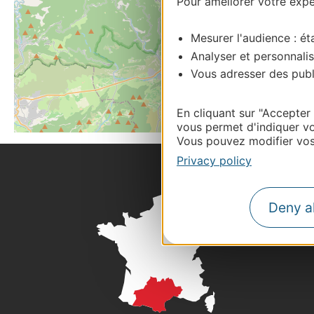
Pour améliorer votre expér
Mesurer l'audience : éta
Analyser et personnalis
Vous adresser des publi
En cliquant sur "Accepter
vous permet d'indiquer vo
Vous pouvez modifier vos 
Privacy policy
Deny al