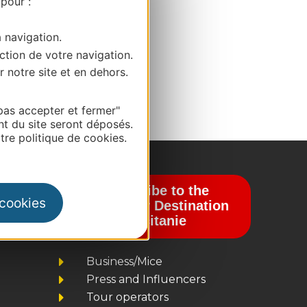
 pour :
a navigation.
ction de votre navigation.
r notre site et en dehors.
pas accepter et fermer"
nt du site seront déposés.
re politique de cookies.
Subscribe to the
 cookies
newsletter Destination
Occitanie
Business/Mice
Press and Influencers
Tour operators