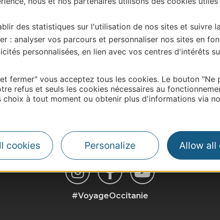
ience, nous et nos partenaires utilisons des cookies utiles
blir des statistiques sur l'utilisation de nos sites et suivre l
er : analyser vos parcours et personnaliser nos sites en fon
cités personnalisées, en lien avec vos centres d'intérêts su
 et fermer" vous acceptez tous les cookies. Le bouton "Ne 
tre refus et seuls les cookies nécessaires au fonctionneme
| Map data ©
Leaflet
OpenStreetMap contributors
choix à tout moment ou obtenir plus d'informations via not
l cookies
Personalize
Allow all
#VoyageOccitanie