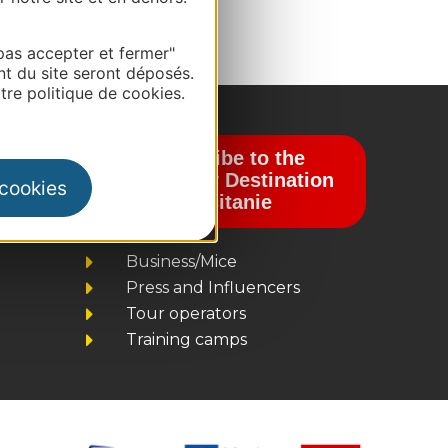
pas accepter et fermer"
nt du site seront déposés.
re politique de cookies.
Subscribe to the
newsletter Destination
 cookies
Occitanie
Business/Mice
Press and Influencers
Tour operators
Training camps