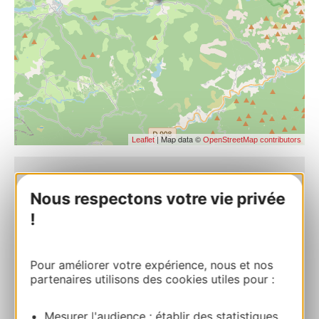
| Map data ©
Leaflet
OpenStreetMap contributors
Le Jardin d’Hortense
Nous respectons votre vie privée
Route du Lac de VesolesCol du Triby 34330
!
FRAISSE-SUR-AGOUT
Route & access
Pour améliorer votre expérience, nous et nos
partenaires utilisons des cookies utiles pour :
04 67 97 61 14
Mesurer l'audience : établir des statistiques