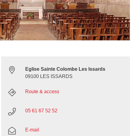
Eglise Sainte Colombe Les Issards
09100 LES ISSARDS
Route & access
05 61 67 52 52
E-mail