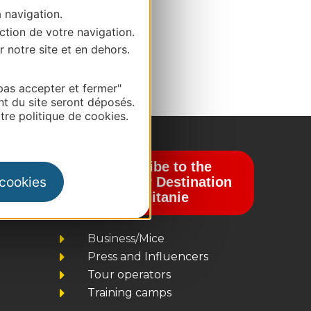
a navigation.
ction de votre navigation.
r notre site et en dehors.
pas accepter et fermer"
nt du site seront déposés.
re politique de cookies.
Subscribe to the
 cookies
newsletter Destination
Occitanie
Business/Mice
Press and Influencers
Tour operators
Training camps