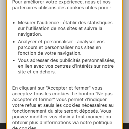
Pour améliorer votre expérience, nous et nos
3633 Route de Molières 82130
partenaires utilisons des cookies utiles pour :
LAFRANCAISE
Mesurer l'audience : établir des statistiques
Route & access
sur l'utilisation de nos sites et suivre la
navigation.
Analyser et personnaliser : analyser vos
05 63 26 48 48
parcours et personnaliser nos sites en
fonction de votre navigation.
Vous adresser des publicités personnalisées,
E-mail
en lien avec vos centres d'intérêts sur notre
site et en dehors.
Website
En cliquant sur "Accepter et fermer" vous
acceptez tous les cookies. Le bouton "Ne pas
accepter et fermer" vous permet d'indiquer
ADD TO FAVORITES
votre refus et seuls les cookies nécessaires au
fonctionnement du site seront déposés. Vous
pouvez modifier vos choix à tout moment ou
obtenir plus d'informations via notre politique
de cookies.