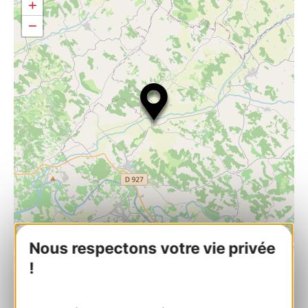
+
−
Nous respectons votre vie privée
| Map data ©
Leaflet
OpenStreetMap contributors
!
Église Saint-Saturnin de Rouzet