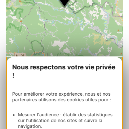
| Map data ©
Leaflet
OpenStreetMap contributors
Nous respectons votre vie privée
!
Eglise Notre Dame de l’Assomption à
Sénéchas
Pour améliorer votre expérience, nous et nos
Place de l’Eglise 30450 SENECHAS
partenaires utilisons des cookies utiles pour :
Route & access
Mesurer l'audience : établir des statistiques
sur l'utilisation de nos sites et suivre la
navigation.