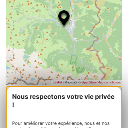
| Map data ©
Leaflet
OpenStreetMap contributors
Nous respectons votre vie privée
HYDROELECTRIC POWER STATION OF
!
THE LAKE D’OO
74 Avenue Jean Jaurès 31110 BAGNERES-
DE-LUCHON
Pour améliorer votre expérience, nous et nos