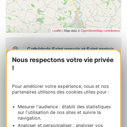
| Map data ©
Leaflet
OpenStreetMap contributors
Cathédrale Saint-gervais et Saint-protais
place du Général de Gaulle 32700
Nous respectons votre vie privée
LECTOURE
!
Route & access
Pour améliorer votre expérience, nous et nos
partenaires utilisons des cookies utiles pour :
05 62 68 70 22
Mesurer l'audience : établir des statistiques
sur l'utilisation de nos sites et suivre la
E-mail
navigation.
Analyser et personnaliser : analyser vos