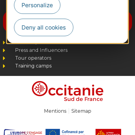
#VoyageOccitanie
Personalize
Subscribe to the newsletter
Destination Occitanie
Deny all cookies
Business/Mice
Press and Influencers
Tour operators
Training camps
Mentions
Sitemap