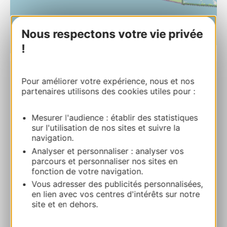
Nous respectons votre vie privée
!
| Map data ©
Leaflet
OpenStreetMap contributors
BOOK
Pour améliorer votre expérience, nous et nos
partenaires utilisons des cookies utiles pour :
Mesurer l'audience : établir des statistiques
L’Oustau Camarguen
sur l'utilisation de nos sites et suivre la
3 Route des Marines 30240 LE GRAU-DU-
navigation.
ROI
Analyser et personnaliser : analyser vos
parcours et personnaliser nos sites en
Route & access
fonction de votre navigation.
Vous adresser des publicités personnalisées,
en lien avec vos centres d'intérêts sur notre
04 66 51 51 65
site et en dehors.