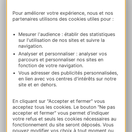
Sure Hotel by Best Western Nimes Est ***
Pour améliorer votre expérience, nous et nos
RN 6086ZA la ponche sud 30320
partenaires utilisons des cookies utiles pour :
MARGUERITTES
Mesurer l'audience : établir des statistiques
Route & access
sur l'utilisation de nos sites et suivre la
navigation.
Analyser et personnaliser : analyser vos
04 66 26 40 02
parcours et personnaliser nos sites en
fonction de votre navigation.
Vous adresser des publicités personnalisées,
E-mail
en lien avec vos centres d'intérêts sur notre
site et en dehors.
Website
En cliquant sur "Accepter et fermer" vous
acceptez tous les cookies. Le bouton "Ne pas
accepter et fermer" vous permet d'indiquer
ADD TO FAVORITES
votre refus et seuls les cookies nécessaires au
fonctionnement du site seront déposés. Vous
pouvez modifier vos choix à tout moment ou