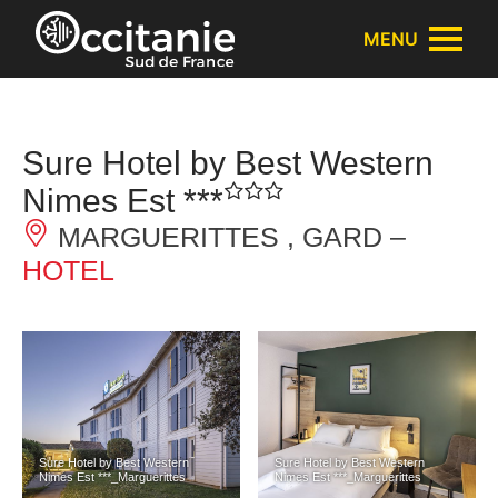
Cookies management panel
MENU
Sure Hotel by Best Western
Nimes Est ***
MARGUERITTES , GARD –
HOTEL
Sure Hotel by Best Western
Sure Hotel by Best Western
Nimes Est ***_Marguerittes
Nimes Est ***_Marguerittes