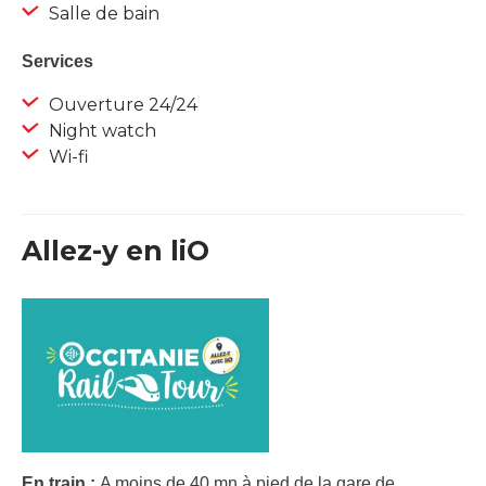
Salle de bain
Services
Ouverture 24/24
Night watch
Wi-fi
Allez-y en liO
En train :
A moins de 40 mn à pied de la gare de