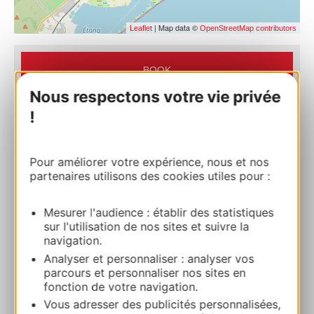
| Map data ©
Leaflet
OpenStreetMap contributors
BOOK
Nous respectons votre vie privée
!
HOTEL CAMPANILE MONTPELLIER SUD
397 avenue du Mas d’Argelliers 34070
MONTPELLIER
Pour améliorer votre expérience, nous et nos
partenaires utilisons des cookies utiles pour :
Route & access
Mesurer l'audience : établir des statistiques
sur l'utilisation de nos sites et suivre la
+33 4 67 34 14 00
navigation.
Analyser et personnaliser : analyser vos
parcours et personnaliser nos sites en
E-mail
fonction de votre navigation.
Vous adresser des publicités personnalisées,