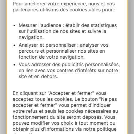
Pour améliorer votre expérience, nous et nos
partenaires utilisons des cookies utiles pour :
AUBERGE DU ROUA
46 Chemin du RouaVillage 66700
ARGELES-SUR-MER
Mesurer l'audience : établir des statistiques
sur l'utilisation de nos sites et suivre la
navigation.
Route & access
Analyser et personnaliser : analyser vos
parcours et personnaliser nos sites en
fonction de votre navigation.
+33 6 87 98 03 36
Vous adresser des publicités personnalisées,
en lien avec vos centres d'intérêts sur notre
site et en dehors.
E-mail
En cliquant sur "Accepter et fermer" vous
Website
acceptez tous les cookies. Le bouton "Ne pas
accepter et fermer" vous permet d'indiquer
votre refus et seuls les cookies nécessaires au
Facebook
fonctionnement du site seront déposés. Vous
pouvez modifier vos choix à tout moment ou
obtenir plus d'informations via notre politique