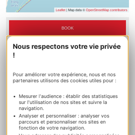
| Map data ©
Leaflet
OpenStreetMap contributors
BOOK
Nous respectons votre vie privée
BRIT HÔTEL CONFORT MONTPELLIER
!
PARC DES EXPOS
Avenue George Frèche Angle route de la
Foire 34470 PEROLS
Pour améliorer votre expérience, nous et nos
partenaires utilisons des cookies utiles pour :
Route & access
Mesurer l'audience : établir des statistiques
sur l'utilisation de nos sites et suivre la
+33 4 67 27 66 83
navigation.
Analyser et personnaliser : analyser vos
parcours et personnaliser nos sites en
E-mail
fonction de votre navigation.