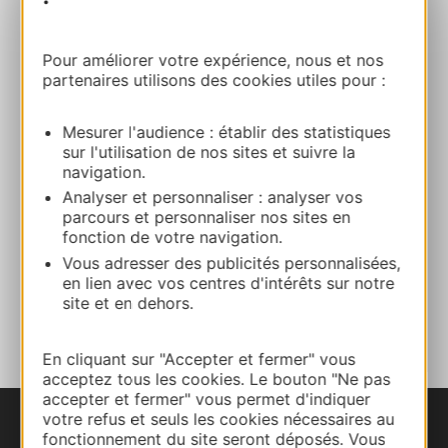
CAMPING MUNICIPAL LES RIVES DU LAC
Chemin de la Serre 66180 VILLENEUVE-
Pour améliorer votre expérience, nous et nos
DE-LA-RAHO
partenaires utilisons des cookies utiles pour :
Route & access
Mesurer l'audience : établir des statistiques
sur l'utilisation de nos sites et suivre la
navigation.
+33 4 68 55 83 51
Analyser et personnaliser : analyser vos
parcours et personnaliser nos sites en
fonction de votre navigation.
E-mail
Vous adresser des publicités personnalisées,
en lien avec vos centres d'intérêts sur notre
site et en dehors.
ADD TO FAVORITES
En cliquant sur "Accepter et fermer" vous
acceptez tous les cookies. Le bouton "Ne pas
accepter et fermer" vous permet d'indiquer
votre refus et seuls les cookies nécessaires au
fonctionnement du site seront déposés. Vous